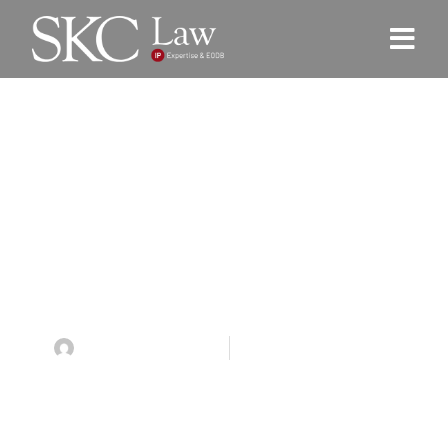
Bea Cukai Raih Penghargaan
Perlindungan Merek dari PT
Paragon
Phoenix Alakbar
March 13, 2024